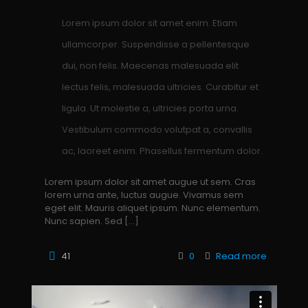
Lorem ipsum dolor sit amet enim. Etiam
ullamcorper. Suspendisse a pellentesque
dui, non felis. Maecenas malesuada elit
lectus felis, malesuada ultricies. Curabitur et
ligula. Ut molestie a, ultricies porta urna.
Vestibulum commodo volutpat a, convallis
ac, laoreet enim. Phasellus fermentum dolor.
Lorem ipsum dolor sit amet augue ut sem. Cras
lorem urna ante, luctus augue. Vivamus sem
eget elit. Mauris aliquet ipsum. Nunc elementum.
Nunc sapien. Sed
[…]
41
0
Read more