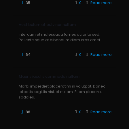
35
0
Read more
Vestibulum at pulvinar nullam
Interdum et malesuada fames ac ante sed.
Pellente sque at bibendum diam cras amet.
64
0
Read more
Mauris iaculis commodo nullam
Morbi imperdiet placerat mi in volutpat. Donec
lobortis sagittis nisl, et nullam. Etiam placerat
sodales.
86
0
Read more