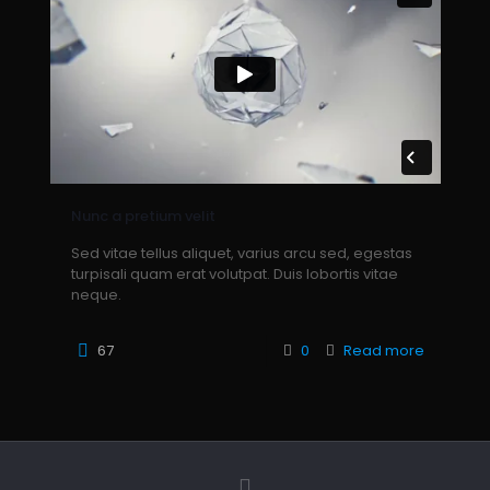
Nunc a pretium velit
Sed vitae tellus aliquet, varius arcu sed, egestas
turpisali quam erat volutpat. Duis lobortis vitae
neque.
67
0
Read more