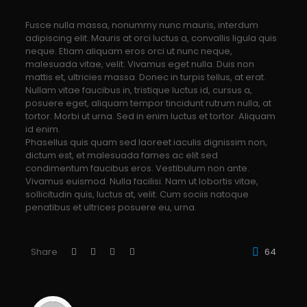
Fusce nulla massa, nonummy nunc mauris, interdum
adipiscing elit. Mauris at orci luctus a, convallis ligula quis
neque. Etiam aliquam eros orci ut nunc neque,
malesuada vitae, velit. Vivamus eget nulla. Duis non
mattis et, ultricies massa. Donec in turpis tellus, at erat.
Nullam vitae faucibus in, tristique luctus id, cursus a,
posuere eget, aliquam tempor tincidunt rutrum nulla, at
tortor. Morbi ut urna. Sed in enim luctus et tortor. Aliquam
id enim.
Phasellus quis quam sed laoreet iaculis dignissim non,
dictum est, et malesuada fames ac elit sed
condimentum faucibus eros. Vestibulum non ante.
Vivamus euismod. Nulla facilisi. Nam ut lobortis vitae,
sollicitudin quis, luctus at, velit. Cum sociis natoque
penatibus et ultrices posuere eu, urna.
Share
64