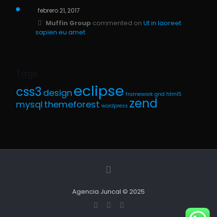
febrero 21, 2017
Muffin Group
commented on
Ut in laoreet
sapien eu amet
Tags
eclipse
css3
design
framework
grid
html5
zend
mysql
themeforest
wordpress
Agencia Juncal © 2025