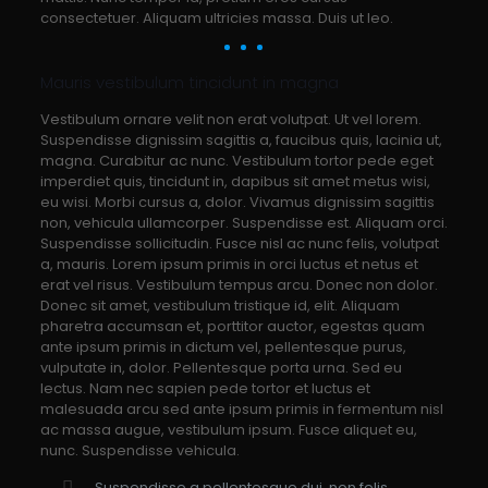
consectetuer. Aliquam ultricies massa. Duis ut leo.
Mauris vestibulum tincidunt in magna
Vestibulum ornare velit non erat volutpat. Ut vel lorem.
Suspendisse dignissim sagittis a, faucibus quis, lacinia ut,
magna. Curabitur ac nunc. Vestibulum tortor pede eget
imperdiet quis, tincidunt in, dapibus sit amet metus wisi,
eu wisi. Morbi cursus a, dolor. Vivamus dignissim sagittis
non, vehicula ullamcorper. Suspendisse est. Aliquam orci.
Suspendisse sollicitudin. Fusce nisl ac nunc felis, volutpat
a, mauris. Lorem ipsum primis in orci luctus et netus et
erat vel risus. Vestibulum tempus arcu. Donec non dolor.
Donec sit amet, vestibulum tristique id, elit. Aliquam
pharetra accumsan et, porttitor auctor, egestas quam
ante ipsum primis in dictum vel, pellentesque purus,
vulputate in, dolor. Pellentesque porta urna. Sed eu
lectus. Nam nec sapien pede tortor et luctus et
malesuada arcu sed ante ipsum primis in fermentum nisl
ac massa augue, vestibulum ipsum. Fusce aliquet eu,
nunc. Suspendisse vehicula.
Suspendisse a pellentesque dui, non felis.