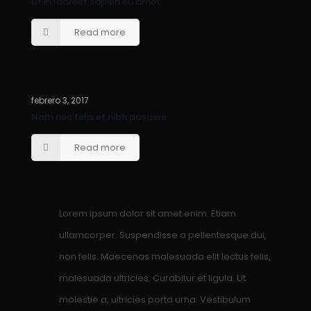
Ut in laoreet sapien eu amet
Read more
febrero 3, 2017
Nam nec felis et nibh posuere
Read more
Lorem ipsum dolor sit amet enim. Etiam
ullamcorper. Suspendisse a pellentesque dui,
non felis. Maecenas malesuada elit lectus felis,
malesuada ultricies. Curabitur et ligula. Ut
molestie a, ultricies porta urna. Vestibulum