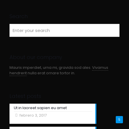
Search
About our company
Mauris imperdiet, urna mi, gravida sod ales.
Vivamus
hendrerit
nulla erat ornare tortor in.
Latest posts
Ut in laoreet sapien eu amet
febrero 3, 2017
5