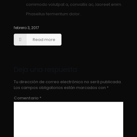
commodo volutpat a, convallis ac, laoreet enim.
Phasellus fermentum dolor.
febrero 3, 2017
Read more
Deja una respuesta
Tu dirección de correo electrónico no será publicada.
Los campos obligatorios están marcados con
*
Comentario
*