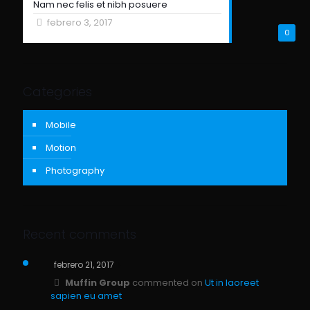
Nam nec felis et nibh posuere
febrero 3, 2017
0
Categories
Mobile
Motion
Photography
Recent comments
febrero 21, 2017
Muffin Group
commented on
Ut in laoreet
sapien eu amet