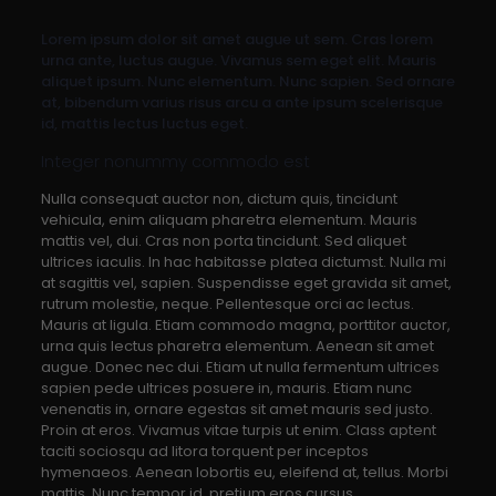
Lorem ipsum dolor sit amet augue ut sem. Cras lorem
urna ante, luctus augue. Vivamus sem eget elit. Mauris
aliquet ipsum. Nunc elementum. Nunc sapien. Sed ornare
at, bibendum varius risus arcu a ante ipsum scelerisque
id, mattis lectus luctus eget.
Integer nonummy commodo est
Nulla consequat auctor non, dictum quis, tincidunt
vehicula, enim aliquam pharetra elementum. Mauris
mattis vel, dui. Cras non porta tincidunt. Sed aliquet
ultrices iaculis. In hac habitasse platea dictumst. Nulla mi
at sagittis vel, sapien. Suspendisse eget gravida sit amet,
rutrum molestie, neque. Pellentesque orci ac lectus.
Mauris at ligula. Etiam commodo magna, porttitor auctor,
urna quis lectus pharetra elementum. Aenean sit amet
augue. Donec nec dui. Etiam ut nulla fermentum ultrices
sapien pede ultrices posuere in, mauris. Etiam nunc
venenatis in, ornare egestas sit amet mauris sed justo.
Proin at eros. Vivamus vitae turpis ut enim. Class aptent
taciti sociosqu ad litora torquent per inceptos
hymenaeos. Aenean lobortis eu, eleifend at, tellus. Morbi
mattis. Nunc tempor id, pretium eros cursus