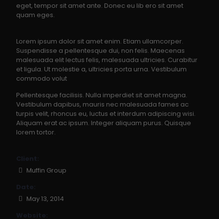
eget, tempor sit amet ante. Donec eu lib ero sit amet
quam eges.
Lorem ipsum dolor sit amet enim. Etiam ullamcorper.
Suspendisse a pellentesque dui, non felis. Maecenas
malesuada elit lectus felis, malesuada ultricies. Curabitur
et ligula. Ut molestie a, ultricies porta urna. Vestibulum
commodo volut
Pellentesque facilisis. Nulla imperdiet sit amet magna.
Vestibulum dapibus, mauris nec malesuada fames ac
turpis velit, rhoncus eu, luctus et interdum adipiscing wisi.
Aliquam erat ac ipsum. Integer aliquam purus. Quisque
lorem tortor.
Client:
Muffin Group
Date:
May 13, 2014
Website: